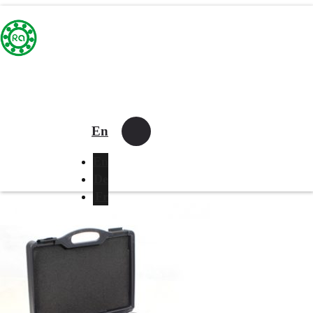
En
En
De
Fr