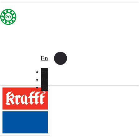
En
En
De
Fr