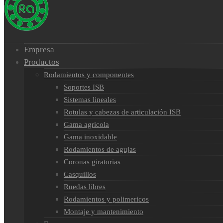
Empresa
Productos
Rodamientos y componentes
Soportes ISB
Sistemas lineales
Rotulas y cabezas de articulación ISB
Gama agricola
Gama inoxidable
Rodamientos de agujas
Coronas giratorias
Casquillos
Ruedas libres
Rodamientos y polimericos
Montaje y mantenimiento