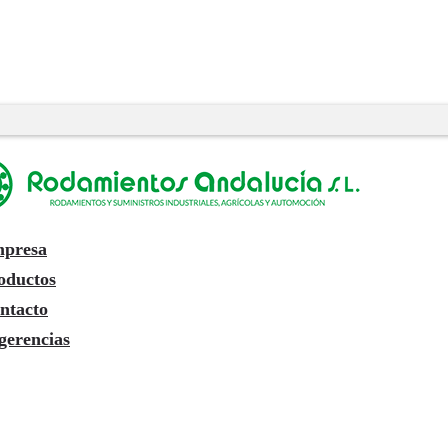
presa
oductos
ntacto
gerencias