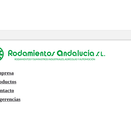
presa
oductos
ntacto
gerencias