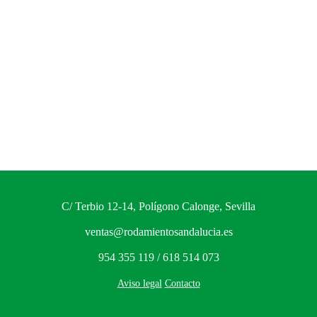
C/ Terbio 12-14, Polígono Calonge, Sevilla
ventas@rodamientosandalucia.es
954 355 119 / 618 514 073
Aviso legal
Contacto