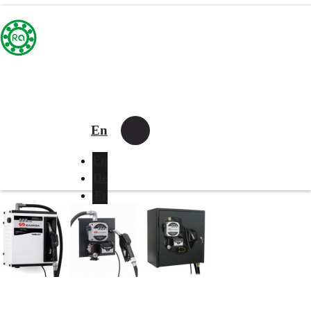
En
En
De
Fr