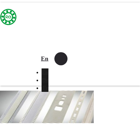
En
En
De
Fr