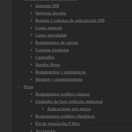
Soportes ISB
Sistemas lineales
Rotulas y cabezas de articulación ISB
Gama agricola
Gama inoxidable
Rodamientos de agujas
Coronas giratorias
Casquillos
Ruedas libres
Rodamientos y polimericos
Montaje y mantenimiento
Fersa
Rodamientos rodillos cónicos
Unidades de buje vehículo industrial
Aplicaciones por marca
Rodamientos rodillos cilindricos
Kit de reparación F-Box
Accesorios