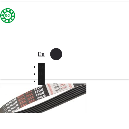
En
En
De
Fr