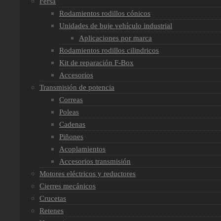
Fersa
Rodamientos rodillos cónicos
Unidades de buje vehículo industrial
Aplicaciones por marca
Rodamientos rodillos cilindricos
Kit de reparación F-Box
Accesorios
Transmisión de potencia
Correas
Poleas
Cadenas
Piñones
Acoplamientos
Accesorios transmisión
Motores eléctricos y reductores
Cierres mecánicos
Crucetas
Retenes