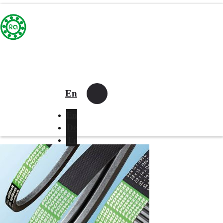
En
En
De
Fr